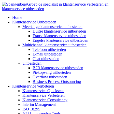
Ga
naar
de
Home
inhoud
Klantenservice Uitbesteden
Meertalige klantenservice uitbesteden
Duitse klantenservice uitbesteden
Franse klantenservice uitbesteden
Engelse klantenservice uitbesteden
Multichannel klantenservice uitbesteden
Telefoon uitbesteden
E-mail uitbesteden
Chat uitbesteden
Uitbesteden
B2B klantenservice uitbesteden
Piekopvang uitbesteden
Overflow uitbesteden
Business Process Outsourcing
Klantenservice verbeteren
Klantenservice Quickscan
Klantenservice Verbeteren
Klantenservice Consultancy
Interim Management
ISO 18295
AI klantenservice Tools