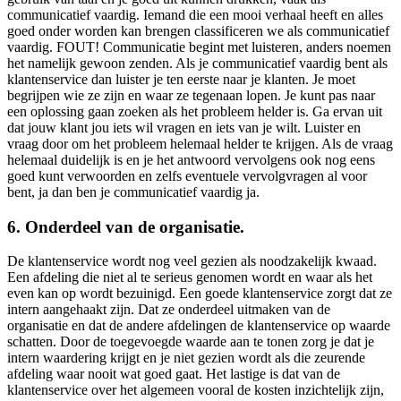
communicatief vaardig. Iemand die een mooi verhaal heeft en alles
goed onder worden kan brengen classificeren we als communicatief
vaardig. FOUT! Communicatie begint met luisteren, anders noemen
het namelijk gewoon zenden. Als je communicatief vaardig bent als
klantenservice dan luister je ten eerste naar je klanten. Je moet
begrijpen wie ze zijn en waar ze tegenaan lopen. Je kunt pas naar
een oplossing gaan zoeken als het probleem helder is. Ga ervan uit
dat jouw klant jou iets wil vragen en iets van je wilt. Luister en
vraag door om het probleem helemaal helder te krijgen. Als de vraag
helemaal duidelijk is en je het antwoord vervolgens ook nog eens
goed kunt verwoorden en zelfs eventuele vervolgvragen al voor
bent, ja dan ben je communicatief vaardig ja.
6. Onderdeel van de organisatie.
De klantenservice wordt nog veel gezien als noodzakelijk kwaad.
Een afdeling die niet al te serieus genomen wordt en waar als het
even kan op wordt bezuinigd. Een goede klantenservice zorgt dat ze
intern aangehaakt zijn. Dat ze onderdeel uitmaken van de
organisatie en dat de andere afdelingen de klantenservice op waarde
schatten. Door de toegevoegde waarde aan te tonen zorg je dat je
intern waardering krijgt en je niet gezien wordt als die zeurende
afdeling waar nooit wat goed gaat. Het lastige is dat van de
klantenservice over het algemeen vooral de kosten inzichtelijk zijn,