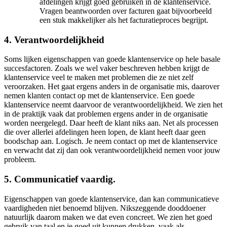
afdelingen krijgt goed gebruiken in de klantenservice.
Vragen beantwoorden over facturen gaat bijvoorbeeld
een stuk makkelijker als het facturatieproces begrijpt.
4. Verantwoordelijkheid
Soms lijken eigenschappen van goede klantenservice op hele basale
succesfactoren. Zoals we wel vaker beschreven hebben krijgt de
klantenservice veel te maken met problemen die ze niet zelf
veroorzaken. Het gaat ergens anders in de organisatie mis, daarover
nemen klanten contact op met de klantenservice. Een goede
klantenservice neemt daarvoor de verantwoordelijkheid. We zien het
in de praktijk vaak dat problemen ergens ander in de organisatie
worden neergelegd. Daar heeft de klant niks aan. Net als processen
die over allerlei afdelingen heen lopen, de klant heeft daar geen
boodschap aan. Logisch. Je neem contact op met de klantenservice
en verwacht dat zij dan ook verantwoordelijkheid nemen voor jouw
probleem.
5. Communicatief vaardig.
Eigenschappen van goede klantenservice, dan kan communicatieve
vaardigheden niet benoemd blijven. Nikszeggende dooddoener
natuurlijk daarom maken we dat even concreet. We zien het goed
gebruik van taal en je goed uit kunnen drukken, vaak als