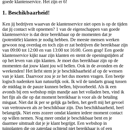
goede klantenservice. Het zijn er 6!
1. Beschikbaarheid!
Ken jij bedrijven waarvan de klantenservice niet open is op de tijden
dat jij contact wilt opnemen? 1 van de eigenschappen van goede
klantenservice is dat deze bereikbaar op de momenten dat je
(potentiële) klanten je nodig hebben. De meeste mensen werken
gewoon nog overdag en toch zijn er zat bedrijven die bereikbaar zijn
van 09:00 tot 12:00 en van 13:00 tot 16:00. Geen grap! Een goede
klantenservice kijkt naar zijn klanten en stemt de openingstijden af
op het leven van zijn klanten. Je moet dus bereikbaar zijn op de
momenten dat jouw klant jou wil bellen. Ook in de avonden en de
weekenden! Het liefst stem je je beschikbaarheid af op de wensen
van je klant. Daarvoor zou je ze het dus moeten vragen. Een beetje
logisch nadenken kan natuurlijk ook. Ik wil de tandarts graag tussen
de middag in de pauze kunnen bellen, bijvoorbeeld. Als ik een
avonds bij een webshop mijn mandje aan het volladen ben, vind ik
het fijn als die op dat moment bereikbaar is voor als de betaling
misgaat. Niet dat ik per se gelijk ga bellen, het geeft mij het gevoel
van vertrouwen als ze beschikbaar zijn. Dus beschikbaarheid, heel
belangrijk. Niet eens zozeer omdat klanten iedere moment contact
op willen nemen. Nog meer omdat je beschikbaar bent en je
daarmee uitstraalt dat je je klant begrijpt. Een webshop in
tuinplanten die op zaterdag ochtend niet bereikbaar is of een