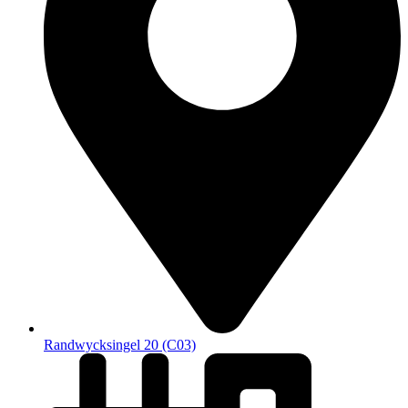
Randwycksingel 20 (C03)