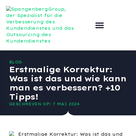
Outsourcing des Kundend
Verbesserung des Kundend
BLOG
Erstmalige Korrektur:
Was ist das und wie kann
man es verbessern? +10
Tipps!
GESCHREVEN OP: 7 MAI 2024