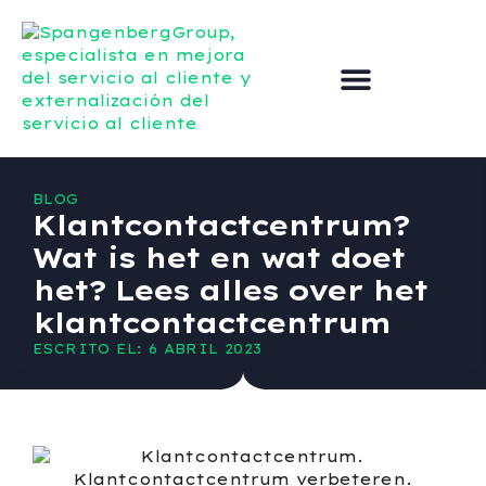
Externalizar el servicio de atención al cliente
Mejorar el servicio al cliente
Póngase en contacto con
BLOG
Klantcontactcentrum?
Wat is het en wat doet
het? Lees alles over het
klantcontactcentrum
ESCRITO EL: 6 ABRIL 2023