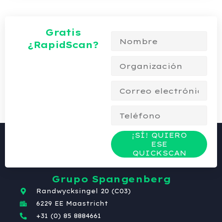
Gratis
¿RapidScan?
¡SÍ! QUIERO
ESE
QUICKSCAN
Grupo Spangenberg
Randwycksingel 20 (C03)
6229 EE Maastricht
+31 (0) 85 8884661