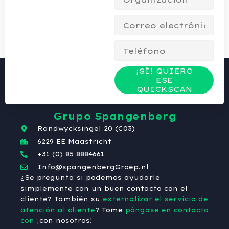
¡SÍ! QUIERO
ESE
QUICKSCAN
Grupo Spangenberg
Randwycksingel 20 (C03)
6229 EE Maastricht
+31 (0) 85 8884661
Info@spangenbergGroep.nl
¿Se pregunta si podemos ayudarle
simplemente con un buen contacto con el
cliente? También su
externalizar el servicio de
atención al cliente
? Tome
póngase en contacto
con
¡con nosotros!