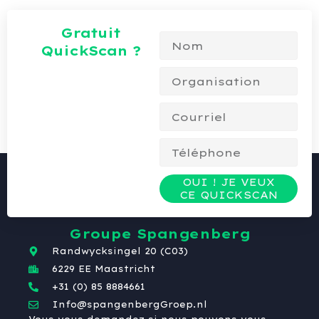
Gratuit
QuickScan ?
OUI ! JE VEUX
CE QUICKSCAN
Groupe Spangenberg
Randwycksingel 20 (C03)
6229 EE Maastricht
+31 (0) 85 8884661
Info@spangenbergGroep.nl