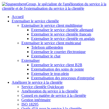
Aller
au
contenu
Accueil
Externaliser le service clientèle
Externaliser le service client multilingue
Externaliser le service clientèle allemand
Externaliser le service clientèle français
Externaliser le service clientèle en anglais
Externaliser le service client multicanal
Telefoon uitbesteden
Externaliser le courrier électronique
Externaliser le chat
Externaliser
Externaliser le service client B2B
Externalisation des soins de pointe
Externaliser le trop-plein
Externalisation des processus d'entreprise
Améliorer le service à la clientèle
Service clientèle Quickscan
Amélioration du service à la clientèle
Conseil en matière de service à la clientèle
Gestion intérimaire
ISO 18295
Outils d'IA pour le service à la clientèle