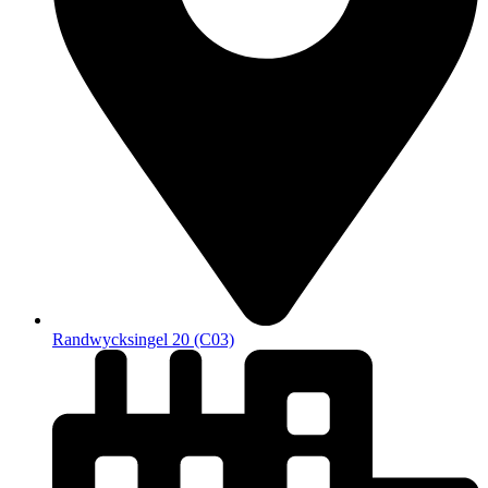
Randwycksingel 20 (C03)