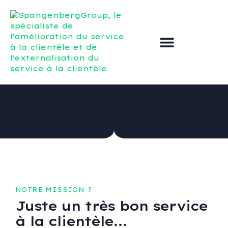
Externaliser le service clientèle
Améliorer le service à la clientèle
NOTRE MISSION ?
Juste un très bon service
à la clientèle...