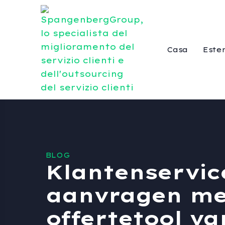
Casa
Ester
BLOG
Klantenservice
aanvragen met
offertetool v