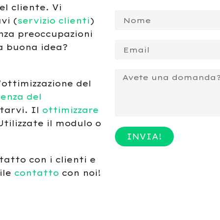
l cliente. Vi
vi (
servizio clienti
)
nza preoccupazioni
na buona idea?
'ottimizzazione del
ienza del
arvi. Il
ottimizzare
Utilizzate il modulo o
INVIA!
atto con i clienti e
ile
contatto
con noi!