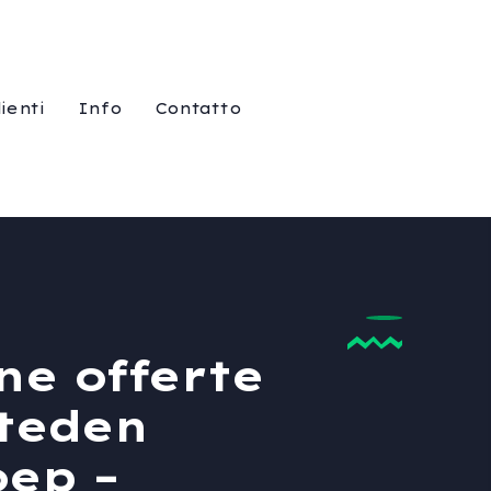
lienti
Info
Contatto
ne offerte
steden
oep –