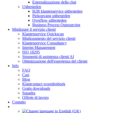
Esternalizzazione della chat
Uitbesteden
B2B klantenservice uitbesteden
Piekopvang uitbesteden
Overflow uitbesteden
Business Process Outsourcing
Migliorare il servizio clienti
Klantenservice Quickscan
Miglioramento del servizio clienti
Klantenservice Consultancy
Interim Management
ISO 18295
Strumenti di assistenza clienti AI
Ottimizzazione dell'esperienza del cliente
Info
FAQ
Casi
Blog
Klantcontact woordenboek
Gratis downloads
Squadra
Offerte di lavoro
Contatto