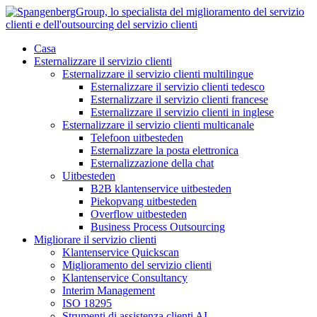
Vai
al
contenuto
Casa
Esternalizzare il servizio clienti
Esternalizzare il servizio clienti multilingue
Esternalizzare il servizio clienti tedesco
Esternalizzare il servizio clienti francese
Esternalizzare il servizio clienti in inglese
Esternalizzare il servizio clienti multicanale
Telefoon uitbesteden
Esternalizzare la posta elettronica
Esternalizzazione della chat
Uitbesteden
B2B klantenservice uitbesteden
Piekopvang uitbesteden
Overflow uitbesteden
Business Process Outsourcing
Migliorare il servizio clienti
Klantenservice Quickscan
Miglioramento del servizio clienti
Klantenservice Consultancy
Interim Management
ISO 18295
Strumenti di assistenza clienti AI