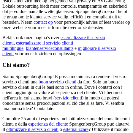
risico’s met zich mee op het gebied van privacy en AVG-naleving.
Lokale outsourcing biedt meer controle, transparantie en zekerheid
dat je voldoet aan alle wettelijke eisen. SpangenbergGroep.nl helpt
je graag om je klantenservice veilig, efficiënt en compliant uit te
besteden. Neem
contact op
voor persoonlijk advies of lees verder op
onze website voor meer informatie over onze diensten.
Bekijk ook onze pagina’s over
esternalizzare il servizio
clienti
,
esternalizzare il servizio clienti
multilingue
,
klantenserviceconsultants
e
migliorare il servizio
clienti
voor meer inzichten en oplossingen.
Chi siamo?
Siamo SpangenbergGroup! E possiamo aiutarvi a rendere il vostro
servizio clienti una
buon servizio clienti
da fare. Solo un buon
servizio clienti in cui le basi sono in ordine. Dove i contatti con i
clienti aggiungono valore all'esperienza del cliente. Vi liberiamo
nell'area in cui siamo bravi (
servizio clienti
) in modo da potersi
concentrare senza preoccupazioni su ciò che si sa fare. Vi sembra
una buona idea? Contattate.
Con oltre 25 anni di esperienza nell'ottimizzazione del contatto con i
clienti e della
esperienza del cliente
SpangenbergGroup può aiutarvi.
Il
ottimizzare il servizio clienti
o
esternalizzare
? Utilizzate il modulo