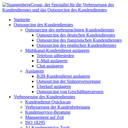
Zum
Inhalt
wechseln
Startseite
Outsourcing des Kundendienstes
Outsourcing des mehrsprachigen Kundendienstes
Outsourcing des deutschen Kundendienstes
Outsourcing des französischen Kundendienstes
Outsourcing des englischen Kundendienstes
Multikanal-Kundendienst auslagern
Telefoon uitbesteden
E-Mail auslagern
Chat auslagern
Auslagern
B2B-Kundendienst auslagern
Outsourcing der Spitzenversorgung
Überlauf auslagern
Outsourcing von Geschäftsprozessen
Verbesserung des Kundendienstes
Kundendienst Quickscan
Verbesserung der Kundenbetreuung
Kundenservice-Beratung
Management auf Zeit
ISO 18295
AI-Kundenservice-Tools