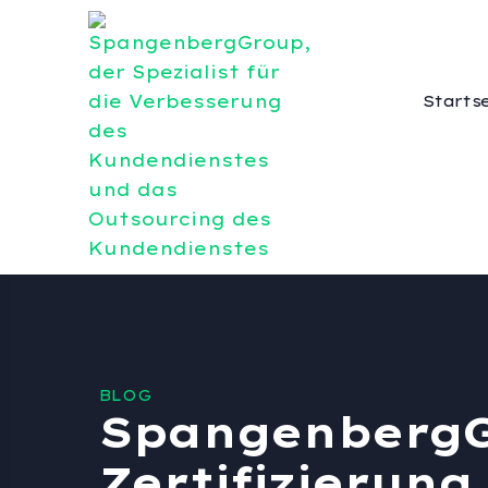
Starts
BLOG
SpangenbergG
Zertifizierung