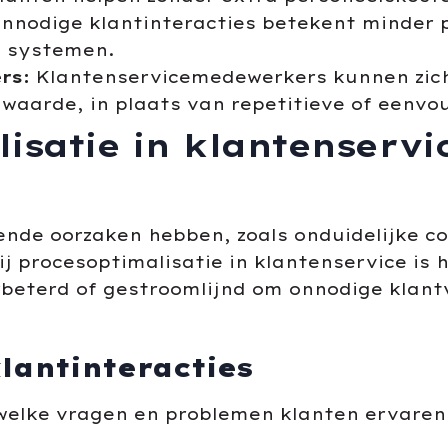
nnodige klantinteracties betekent minder p
n systemen.
rs:
Klantenservicemedewerkers kunnen zich
waarde, in plaats van repetitieve of eenvo
isatie in klantenservi
ende oorzaken hebben, zoals onduidelijke c
j procesoptimalisatie in klantenservice is h
beterd of gestroomlijnd om onnodige klantv
klantinteracties
welke vragen en problemen klanten ervaren.