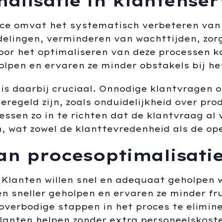
alisatie in klantenser
ice omvat het systematisch verbeteren van a
elingen, verminderen van wachttijden, zorg
oor het optimaliseren van deze processen ka
olpen en ervaren ze minder obstakels bij he
is daarbij cruciaal. Onnodige klantvragen 
geregeld zijn, zoals onduidelijkheid over pr
essen zo in te richten dat de klantvraag a
, wat zowel de klanttevredenheid als de op
an procesoptimalisatie
Klanten willen snel en adequaat geholpen 
n sneller geholpen en ervaren ze minder fru
overbodige stappen in het proces te elimin
klanten helpen zonder extra personeelskost