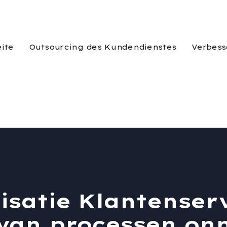
eite
Outsourcing des Kundendienstes
Verbess
isatie Klantenserv
 van processen on