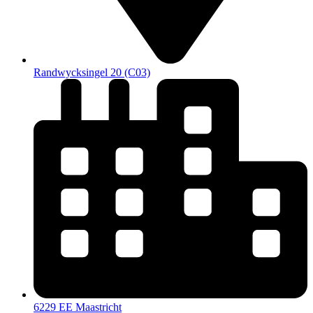
Randwycksingel 20 (C03)
6229 EE Maastricht