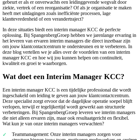
gebeurt er als er onverwachts een leidinggevende wegvalt door
ziekte, vertrek of een reorganisatie? Of als je organisatie te maken
heeft met uitdagingen zoals inefficiënte processen, lage
klanttevredenheid of een verandertraject?
In deze situaties biedt een interim manager KCC de perfecte
oplossing. Bij SpangenbergGroep hebben we jarenlange ervaring in
het leveren van ervaren interim managers die direct inzetbaar zijn
om jouw klantcontactcentrum te ondersteunen en te verbeteren. In
deze blog vertellen we je alles over de voordelen van een interim
manager KCC en hoe wij jou kunnen helpen om continuïteit,
kwaliteit en groei te waarborgen.
Wat doet een Interim Manager KCC?
Een interim manager KCC is een tijdelijke professional die wordt
ingeschakeld om leiding te geven aan jouw klantcontactcentrum.
Deze specialist zorgt ervoor dat de dagelijkse operatie soepel blijft
verlopen, terwijl er tegelijkertijd wordt gewerkt aan structurele
verbeteringen. Bij SpangenbergGroep leveren we interim managers
die niet alleen ervaren zijn, maar ook resultaatgericht en flexibel.
Wat kun je van onze interim managers verwachten?
Teammanagement: Onze interim managers zorgen voor
structuur binnen jouw team, motiveren medewerkers en creëren