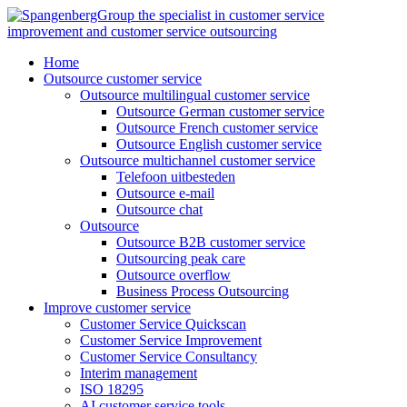
Skip
to
content
Home
Outsource customer service
Outsource multilingual customer service
Outsource German customer service
Outsource French customer service
Outsource English customer service
Outsource multichannel customer service
Telefoon uitbesteden
Outsource e-mail
Outsource chat
Outsource
Outsource B2B customer service
Outsourcing peak care
Outsource overflow
Business Process Outsourcing
Improve customer service
Customer Service Quickscan
Customer Service Improvement
Customer Service Consultancy
Interim management
ISO 18295
AI customer service tools