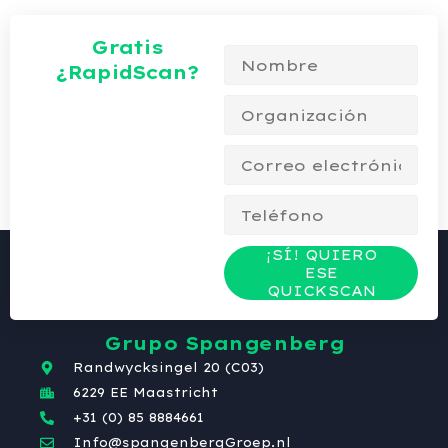
Gratis
¿RapidScan?
¡SÍ! QUIERO
ESE
QUICKSCAN
Grupo Spangenberg
Randwycksingel 20 (C03)
6229 EE Maastricht
+31 (0) 85 8884661
Info@spangenbergGroep.nl