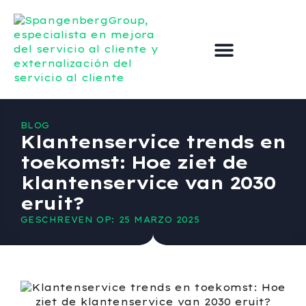
Externalizar el servicio de atención al cliente
Mejorar el servicio al cliente
Póngase en contacto con
BLOG
Klantenservice trends en
toekomst: Hoe ziet de
klantenservice van 2030
eruit?
GESCHREVEN OP: 25 MARZO 2025