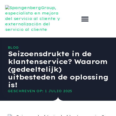
Externalizar el servicio de atención al cliente
Mejorar el servicio al cliente
Póngase en contacto con
BLOG
Seizoensdrukte in de
klantenservice? Waarom
(gedeeltelijk)
uitbesteden de oplossing
is!
GESCHREVEN OP: 1 JULIO 2025