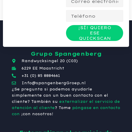
¡SÍ! QUIERO
ESE
QUICKSCAN
Grupo Spangenberg
Randwycksingel 20 (C03)
6229 EE Maastricht
+31 (0) 85 8884661
Info@spangenbergGroep.nl
¿Se pregunta si podemos ayudarle
simplemente con un buen contacto con el
cliente? También su
externalizar el servicio de
atención al cliente
? Tome
póngase en contacto
con
¡con nosotros!