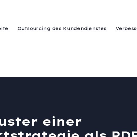
eite
Outsourcing des Kundendienstes
Verbess
uster einer
strategie als PD