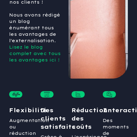
nos clients !
Nous avons rédigé
un blog
énumérant tous
les avantages de
l'externalisation.
Lisez le blog
complet avec tous
les avantages ici !
Flexibilité
Des
Réduction
Interact
clients
des
Augmentation
Des
satisfaits
coûts
ou
moments
réduction
de
Grâce à
L'expérience