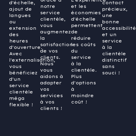
d'échelle,
contact
notre
et les
ajout de
précieux,
service
économies
langues
une
clientèle,
d'échelle
ou
bonne
vous
permettent
extension
accessibilité
augmentez
de
des
et un
la
réduire
heures
service
satisfaction
les coûts
d'ouverture.
à la
de vos
du
Avec
clientèle
clients.
service
l'externalisation,
distinctif
Nous
à la
vous
sans
vous
clientèle.
bénéficiez
souci !
aidons à
Plus
d'un
adapter
d'options
service
vos
à
clientèle
services
moindre
méga
à vos
coût !
flexible !
clients !