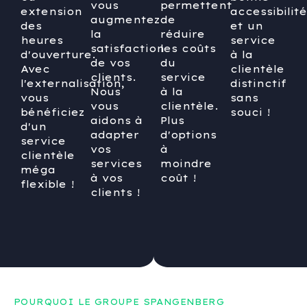
vous
permettent
extension
accessibilité
augmentez
de
des
et un
la
réduire
heures
service
satisfaction
les coûts
d'ouverture.
à la
de vos
du
Avec
clientèle
clients.
service
l'externalisation,
distinctif
Nous
à la
vous
sans
vous
clientèle.
bénéficiez
souci !
aidons à
Plus
d'un
adapter
d'options
service
vos
à
clientèle
services
moindre
méga
à vos
coût !
flexible !
clients !
POURQUOI LE GROUPE SPANGENBERG