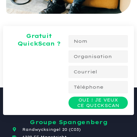
Gratuit
QuickScan ?
OUI ! JE VEUX
CE QUICKSCAN
Groupe Spangenberg
Randwycksingel 20 (C03)