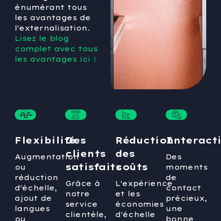
énumérant tous
les avantages de
l'externalisation.
Lisez le blog
complet avec tous
les avantages ici !
Flexibilité
Des
Réduction
Interact
clients
des
Augmentation
Des
satisfaits
coûts
ou
moments
réduction
de
Grâce à
L'expérience
d'échelle,
contact
notre
et les
ajout de
précieux,
service
économies
langues
une
clientèle,
d'échelle
ou
bonne