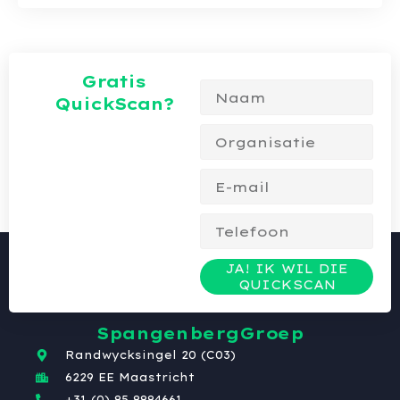
Gratis
QuickScan?
JA! IK WIL DIE
QUICKSCAN
SpangenbergGroep
Randwycksingel 20 (C03)
6229 EE Maastricht
+31 (0) 85 8884661