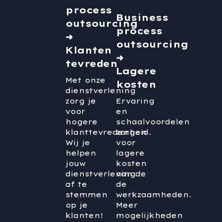
process
Business
outsourcing
process
➜
outsourcing
Klanten
➜
tevreden
Lagere
Met onze
kosten
dienstverlening
zorg je
Ervaring
voor
en
hogere
schaalvoordelen
klanttevredenheid.
zorgen
Wij je
voor
helpen
lagere
jouw
kosten
dienstverlening
van de
af te
de
stemmen
werkzaamheden.
op je
Meer
klanten!
mogelijkheden