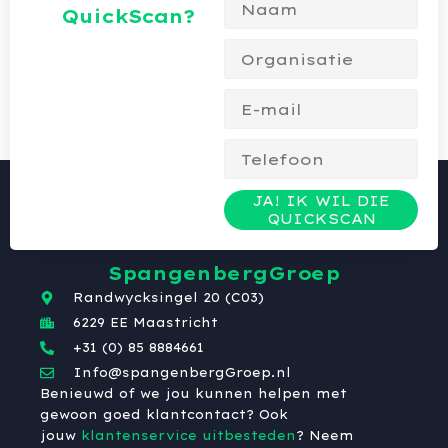
QuickScan?
JA! IK WIL DIE
QUICKSCAN
SpangenbergGroep
Randwycksingel 20 (C03)
6229 EE Maastricht
+31 (0) 85 8884661
Info@spangenbergGroep.nl
Benieuwd of we jou kunnen helpen met
gewoon goed klantcontact? Ook
jouw
klantenservice uitbesteden
? Neem