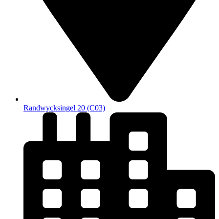
Randwycksingel 20 (C03)