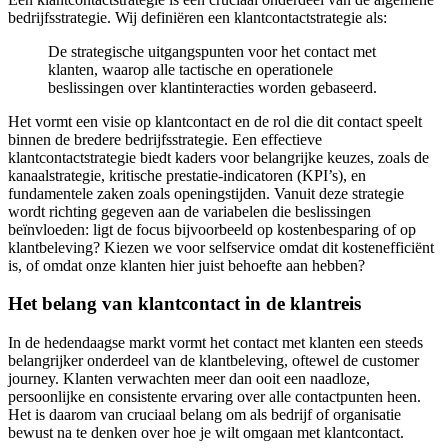
bedrijfsstrategie. Wij definiëren een klantcontactstrategie als:
De strategische uitgangspunten voor het contact met
klanten, waarop alle tactische en operationele
beslissingen over klantinteracties worden gebaseerd.
Het vormt een visie op klantcontact en de rol die dit contact speelt
binnen de bredere bedrijfsstrategie. Een effectieve
klantcontactstrategie biedt kaders voor belangrijke keuzes, zoals de
kanaalstrategie, kritische prestatie-indicatoren (KPI’s), en
fundamentele zaken zoals openingstijden. Vanuit deze strategie
wordt richting gegeven aan de variabelen die beslissingen
beïnvloeden: ligt de focus bijvoorbeeld op kostenbesparing of op
klantbeleving? Kiezen we voor selfservice omdat dit kostenefficiënt
is, of omdat onze klanten hier juist behoefte aan hebben?
Het belang van klantcontact in de klantreis
In de hedendaagse markt vormt het contact met klanten een steeds
belangrijker onderdeel van de klantbeleving, oftewel de customer
journey. Klanten verwachten meer dan ooit een naadloze,
persoonlijke en consistente ervaring over alle contactpunten heen.
Het is daarom van cruciaal belang om als bedrijf of organisatie
bewust na te denken over hoe je wilt omgaan met klantcontact.