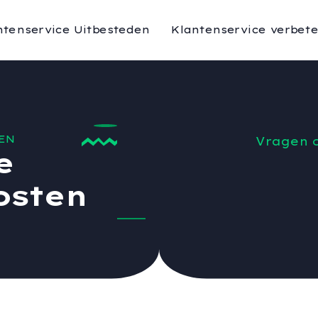
ntenservice Uitbesteden
Klantenservice verbet
EN
Vragen 
e
osten