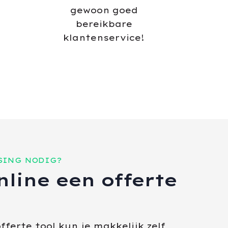
gewoon goed
bereikbare
klantenservice!
SING NODIG?
line een offerte
fferte tool kun je makkelijk zelf