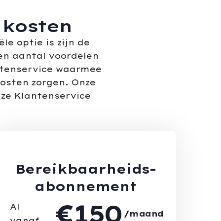
 kosten
e optie is zijn de
en aantal voordelen
antenservice waarmee
kosten zorgen. Onze
nze Klantenservice
Bereikbaarheids-
abonnement
€150
Al
/maand
vanaf