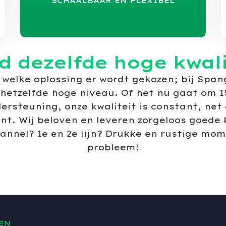
SCHAALBAAR EN FLEXIBEL
jd dezelfde hoge kwali
 welke oplossing er wordt gekozen; bij Spa
n hetzelfde hoge niveau. Of het nu gaat om 15
ersteuning, onze kwaliteit is constant, net
ant. Wij beloven en leveren zorgeloos goede
hannel? 1e en 2e lijn? Drukke en rustige mo
probleem!
EN