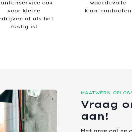
lantenservice ook
waardevolle
voor kleine
klantcontacten
edrijven of als het
rustig is!
MAATWERK OPLOS
Vraag on
aan!
Met onze online o