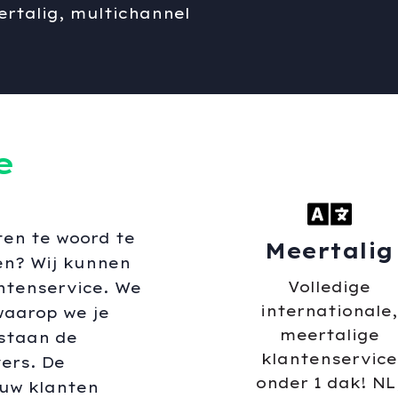
ertalig, multichannel
e
ten te woord te
Meertalig
len? Wij kunnen
Volledige
ntenservice. We
internationale
waarop we je
meertalige
staan de
klantenservice
ers. De
onder 1 dak! NL
jouw klanten