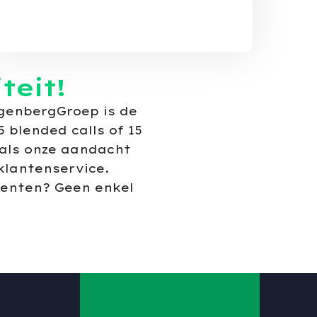
teit!
ngenbergGroep is de
 blended calls of 15
 als onze aandacht
 klantenservice.
menten? Geen enkel