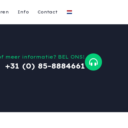
eren
Info
Contact
of meer informatie? BEL ONS!
+31 (0) 85-8884661