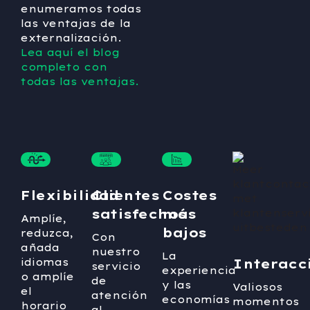
enumeramos todas
las ventajas de la
externalización.
Lea aquí el blog
completo con
todas las ventajas.
Flexibilidad
Clientes
Costes
satisfechos
más
Amplíe,
bajos
reduzca,
Con
añada
nuestro
La
idiomas
Interacc
servicio
experiencia
o amplíe
de
y las
Valiosos
el
atención
economías
momentos
horario
al