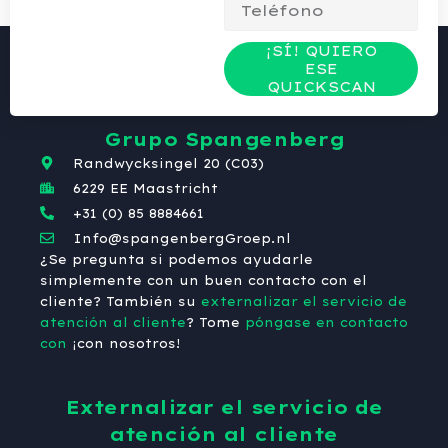
¡SÍ! QUIERO
ESE
QUICKSCAN
Grupo Spangenberg
Randwycksingel 20 (C03)
6229 EE Maastricht
+31 (0) 85 8884661
Info@spangenbergGroep.nl
¿Se pregunta si podemos ayudarle
simplemente con un buen contacto con el
cliente? También su
externalizar el servicio de
atención al cliente
? Tome
póngase en contacto
con
¡con nosotros!
Externalizar el servicio de
atención al cliente