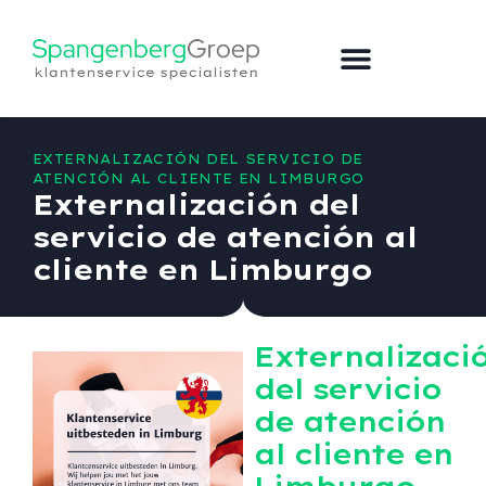
Externalizar el servicio de atención al cliente
EXTERNALIZACIÓN DEL SERVICIO DE
ATENCIÓN AL CLIENTE EN LIMBURGO
Externalización del
servicio de atención al
cliente en Limburgo
Externalizaci
del servicio
de atención
al cliente en