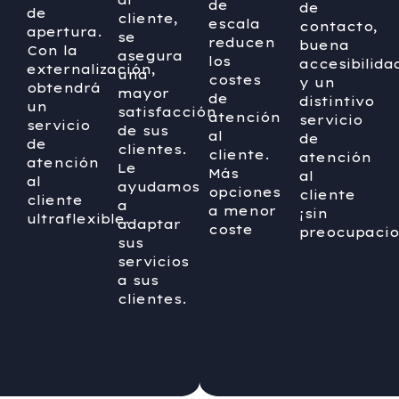
de
de
de
cliente,
escala
contacto,
apertura.
se
reducen
buena
Con la
asegura
los
accesibilida
externalización,
una
costes
y un
obtendrá
mayor
de
distintivo
un
satisfacción
atención
servicio
servicio
de sus
al
de
de
clientes.
cliente.
atención
atención
Le
Más
al
al
ayudamos
opciones
cliente
cliente
a
a menor
¡sin
ultraflexible.
adaptar
coste
preocupacio
sus
servicios
a sus
clientes.