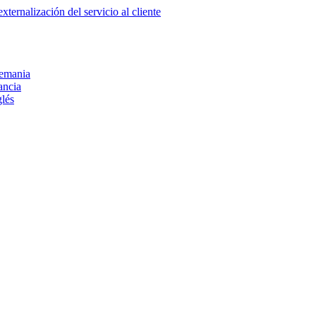
lemania
ancia
glés