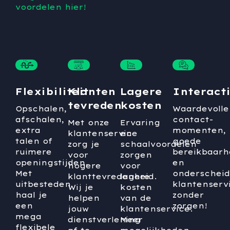
voordelen hier!
Flexibiliteit
Klanten
Lagere
Interact
tevreden
kosten
Opschalen,
Waardevolle
afschalen,
contact-
Met onze
Ervaring
extra
momenten,
klantenservice
en
talen of
goede
zorg je
schaalvoordelen
ruimere
bereikbaarh
voor
zorgen
openingstijden.
en
hogere
voor
Met
onderschei
klanttevredenheid.
lagere
uitbesteden
klantenserv
Wij je
kosten
haal je
zonder
helpen
van de
een
zorgen!
jouw
klantenservice.
mega
dienstverlening
Meer
flexibele