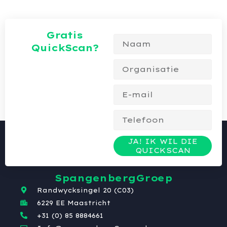
Gratis
QuickScan?
JA! IK WIL DIE
QUICKSCAN
SpangenbergGroep
Randwycksingel 20 (C03)
6229 EE Maastricht
+31 (0) 85 8884661